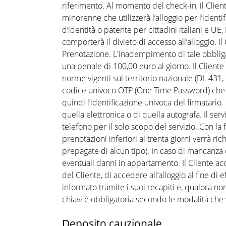
riferimento. Al momento del check-in, il Clie
minorenne che utilizzerà l’alloggio per l’identif
d’identità o patente per cittadini italiani e U
comporterà il divieto di accesso all’alloggio.
Prenotazione. L'inadempimento di tale obbliga
una penale di 100,00 euro al giorno. Il Cliente
norme vigenti sul territorio nazionale (DL 431,
codice univoco OTP (One Time Password) che ve
quindi l’identificazione univoca del firmatario.
quella elettronica o di quella autografa. Il se
telefono per il solo scopo del servizio. Con la 
prenotazioni inferiori ai trenta giorni verrà r
prepagate di alcun tipo). In caso di mancanza d
eventuali danni in appartamento. Il Cliente accett
del Cliente, di accedere all’alloggio al fine d
informato tramite i suoi recapiti e, qualora no
chiavi è obbligatoria secondo le modalità che
Deposito cauzionale