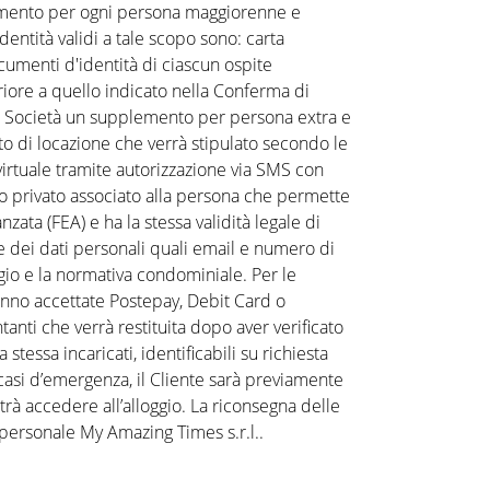
scimento per ogni persona maggiorenne e
identità validi a tale scopo sono: carta
ocumenti d'identità di ciascun ospite
riore a quello indicato nella Conferma di
la Società un supplemento per persona extra e
tto di locazione che verrà stipulato secondo le
 virtuale tramite autorizzazione via SMS con
vo privato associato alla persona che permette
zata (FEA) e ha la stessa validità legale di
ne dei dati personali quali email e numero di
oggio e la normativa condominiale. Per le
aranno accettate Postepay, Debit Card o
tanti che verrà restituita dopo aver verificato
 stessa incaricati, identificabili su richiesta
 casi d’emergenza, il Cliente sarà previamente
trà accedere all’alloggio. La riconsegna delle
personale My Amazing Times s.r.l..