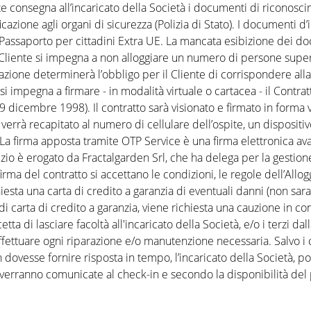
nte consegna all’incaricato della Società i documenti di ricono
icazione agli organi di sicurezza (Polizia di Stato). I documenti d’
E, Passaporto per cittadini Extra UE. La mancata esibizione dei d
 Il Cliente si impegna a non alloggiare un numero di persone supe
zione determinerà l’obbligo per il Cliente di corrispondere al
 si impegna a firmare - in modalità virtuale o cartacea - il Contra
 9 dicembre 1998). Il contratto sarà visionato e firmato in forma
rrà recapitato al numero di cellulare dell’ospite, un dispositi
 La firma apposta tramite OTP Service è una firma elettronica avan
rvizio è erogato da Fractalgarden Srl, che ha delega per la gestio
firma del contratto si accettano le condizioni, le regole dell’All
ichiesta una carta di credito a garanzia di eventuali danni (non s
i carta di credito a garanzia, viene richiesta una cauzione in con
a di lasciare facoltà all'incaricato della Società, e/o i terzi dalla
i effettuare ogni riparazione e/o manutenzione necessaria. Salvo i
n dovesse fornire risposta in tempo, l’incaricato della Società, po
 verranno comunicate al check-in e secondo la disponibilità del 