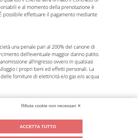
borsabili e al momento della prenotazione è
i. È possibile effettuare il pagamento mediante
ocietà una penale pari al 200% del canone di
isarcimento dell’eventuale maggior danno patito.
manomissione all’ingresso ovvero in qualsiasi
Alloggio i propri beni ed effetti personali. La
delle forniture di elettricità e/o gas e/o acqua
Rifiuta cookie non necessari ✕
col rapporto di locazione (D. Lgs. 196/2003).
i Milano.
ACCETTA TUTTO