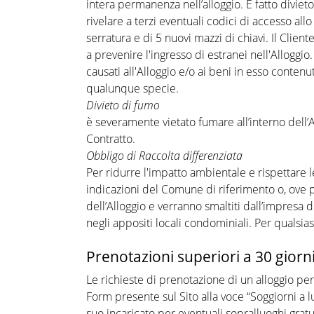
intera permanenza nell’alloggio. È fatto divieto d
rivelare a terzi eventuali codici di accesso all
serratura e di 5 nuovi mazzi di chiavi. Il Clien
a prevenire l'ingresso di estranei nell'Alloggio
causati all'Alloggio e/o ai beni in esso contenut
qualunque specie.
Divieto di fumo
è severamente vietato fumare all’interno dell’A
Contratto.
Obbligo di Raccolta differenziata
Per ridurre l'impatto ambientale e rispettare 
indicazioni del Comune di riferimento o, ove pres
dell’Alloggio e verranno smaltiti dall’impresa 
negli appositi locali condominiali. Per qualsias
Prenotazioni superiori a 30 giorn
Le richieste di prenotazione di un alloggio pe
Form presente sul Sito alla voce “Soggiorni a l
suo incaricato per eventuali sopralluoghi gratu