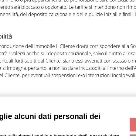
ento sarà bloccato o opzionato. Le tariffe si intendono non rim
ensilità, del deposito cauzionale e delle pulizie iniziali e final
ilità
conduzione dell'immobile il Cliente dovrà corrispondere alla S
trà rivalersi anche sul deposito cauzionale, salvo il diritto al r
tuali furti subiti dal Cliente, siano essi avvenuti con scasso o 
te si impegna, pertanto, a non lasciare incustoditi all’interno dell’
l Cliente, per eventuali sospensioni e/o interruzioni incolpevoli 
terzi i suoi dati personali in relazione ad adempimenti connessi 
 dal presente incarico, sarà competente in via esclusiva il Foro d
lie alcuni dati personali dei