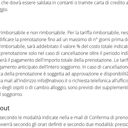
no che dovrà essere saldata in contanti o tramite carta di credito
ggio.
a: rimborsabile e non rimborsabile. Per la tariffa rimborsabile,
dificare la prenotazione fino ad un massimo di n° giorni prima de
 rimborsabile, sarà addebitato il valore % del costo totale indica
a prenotazione solo nel caso di cancellazione oltre il periodo in
rà il pagamento dell'importo totale della prenotazione. Le tarif
amento anticipato dell’intero soggiorno. In caso di cancellazion
ica della prenotazione è soggetta ad approvazione e disponibilità
mail all'indirizzo info@nativoo.it o richiesta telefonica all’uffici
degli ospiti o di cambio alloggio, sono previsti dei supplementi 
l soggiorno.
-out
n secondo le modalità indicate nella e-mail di Conferma di pren
n avverrà secondo gli orari definiti e secondo due modalità: pre