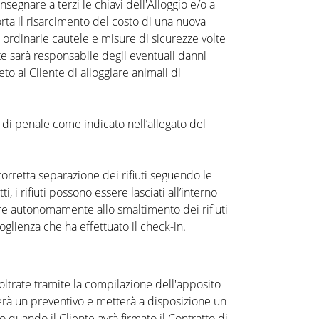
onsegnare a terzi le chiavi dell'Alloggio e/o a
orta il risarcimento del costo di una nuova
le ordinarie cautele e misure di sicurezze volte
ente sarà responsabile degli eventuali danni
eto al Cliente di alloggiare animali di
o di penale come indicato nell’allegato del
corretta separazione dei riﬁuti seguendo le
, i rifiuti possono essere lasciati all’interno
edere autonomamente allo smaltimento dei riﬁuti
coglienza che ha effettuato il check-in.
oltrate tramite la compilazione dell'apposito
vierà un preventivo e metterà a disposizione un
 quando il Cliente avrà firmato il Contratto di