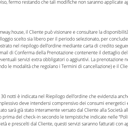
so, fermo restando che tali modifiche non saranno applicate agli 
ay.house, il Cliente può visionare e consultare la disponibilità e
’alloggio scelto sia libero per il periodo selezionato, per conclu
trato nel riepilogo dell’ordine mediante carta di credito seguen
-mail di Conferma della Prenotazione contenente il dettaglio del
ntuali servizi extra obbligatori o aggiuntivi. La prenotazione 
 le modalità che regolano i Termini di cancellazione) e il Clie
alle 30 notti è indicata nel Riepilogo dell’ordine che evidenzia anch
complessivo deve intendersi comprensivo dei consumi energetici e
cato sarà già stato interamente versato dal Cliente alla Società
 prima del check-in secondo le tempistiche indicate nelle “Politi
ocietà e prescelti dal Cliente, questi servizi saranno fatturati co