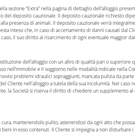
 sezione “Extra” nella pagina di dettaglio dell’alloggio presente 
to del deposito cauzionale. Il deposito cauzionale richiesto dipe
dalla presenza di animali. Il deposito cauzionale verrà integralme
ta inteso che, in caso di accertamento di danni causati dal Cliente
i caso, il suo diritto al risarcimento di ogni eventuale maggior d
sostituzione dell’alloggio con un altro di qualità pari o superiore 
resso nell’immobile e il soggiorno nelle modalità indicate nella 
vvisi problemi idraulici sopraggiunti, mancata pulizia da parte d
 Cliente nell'alloggio a tutela della sua incolumità. Nel caso n
te, la Società si riserva il diritto di chiedere un supplemento 
con cura, mantenendolo pulito, astenendosi da ogni atto che possa
i beni in esso contenuti. Il Cliente si impegna a non disturbare 