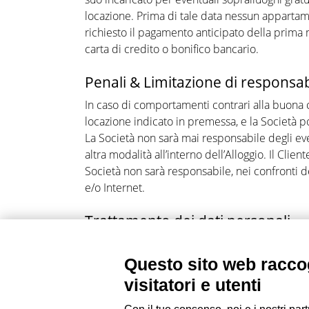
locazione. Prima di tale data nessun appartam
richiesto il pagamento anticipato della prima m
carta di credito o bonifico bancario.
Penali & Limitazione di responsab
In caso di comportamenti contrari alla buona 
locazione indicato in premessa, e la Società po
La Società non sarà mai responsabile degli even
altra modalità all’interno dell’Alloggio. Il Clien
Società non sarà responsabile, nei confronti de
e/o Internet.
Trattamento dei dati personali
Il Cliente autorizza la Società a comunicare a 
Per la
privacy
. Per ogni controversia derivante
Questo sito web raccog
visitatori e utenti