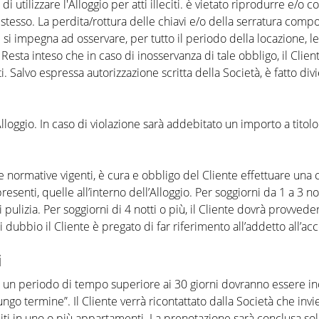
i utilizzare l'Alloggio per atti illeciti. è vietato riprodurre e/o c
o stesso. La perdita/rottura delle chiavi e/o della serratura comp
te si impegna ad osservare, per tutto il periodo della locazione, 
. Resta inteso che in caso di inosservanza di tale obbligo, il Cli
i. Salvo espressa autorizzazione scritta della Società, è fatto divi
lloggio. In caso di violazione sarà addebitato un importo a titol
le normative vigenti, è cura e obbligo del Cliente eﬀettuare una 
enti, quelle all’interno dell’Alloggio. Per soggiorni da 1 a 3 notti
di pulizia. Per soggiorni di 4 notti o più, il Cliente dovrà provv
i dubbio il Cliente è pregato di far riferimento all’addetto all’ac
i
r un periodo di tempo superiore ai 30 giorni dovranno essere in
ungo termine”. Il Cliente verrà ricontattato dalla Società che in
iti in uno o più appartamenti. La prenotazione sarà conclusa solo