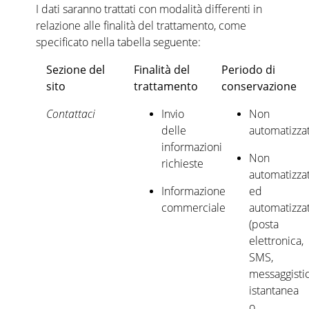
I dati saranno trattati con modalità differenti in
relazione alle finalità del trattamento, come
specificato nella tabella seguente:
Sezione del
Finalità del
Periodo di
sito
trattamento
conservazione
Contattaci
Invio
Non
delle
automatizza
informazioni
Non
richieste
automatizza
Informazione
ed
commerciale
automatizza
(posta
elettronica,
SMS,
messaggisti
istantanea
o