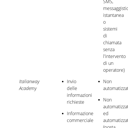
SMS,
messaggisti
istantanea
o
sistemi
di
chiamata
senza
l'intervento
di un
operatore)
Italianway
Invio
Non
Academy
delle
automatizza
informazioni
Non
richieste
automatizza
Informazione
ed
commerciale
automatizza
(posta