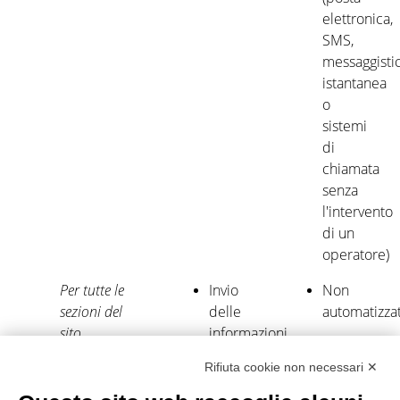
elettronica,
SMS,
messaggisti
istantanea
o
sistemi
di
chiamata
senza
l'intervento
di un
operatore)
Per tutte le
Invio
Non
sezioni del
delle
automatizza
sito
informazioni
Non
richieste
automatizza
Rifiuta cookie non necessari ✕
Informazione
ed