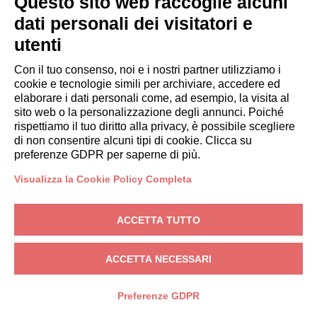
Questo sito web raccoglie alcuni
commerciale
automatizza
dati personali dei visitatori e
(posta
utenti
elettronica,
SMS,
Con il tuo consenso, noi e i nostri partner utilizziamo i
messaggisti
cookie e tecnologie simili per archiviare, accedere ed
istantanea
elaborare i dati personali come, ad esempio, la visita al
o
sito web o la personalizzazione degli annunci. Poiché
rispettiamo il tuo diritto alla privacy, è possibile scegliere
sistemi
di non consentire alcuni tipi di cookie. Clicca su
di
preferenze GDPR per saperne di più.
chiamata
senza
Visualizza la Cookie Policy Completa
l'intervento
di un
ACCETTA TUTTO
operatore)
ACCETTA NECESSARI
6)
Diritti dell’interessato
Per tutte le sezioni del sito:
Preferenze GDPR